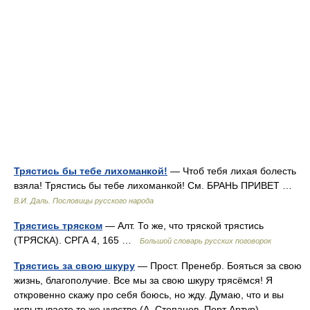
Трястись бы тебе лихоманкой!
— Чтоб тебя лихая болесть
взяла! Трястись бы тебе лихоманкой! См. БРАНЬ ПРИВЕТ …
В.И. Даль. Пословицы русского народа
Трястись тряском
— Алт. То же, что тряской трястись
(ТРЯСКА). СРГА 4, 165 …
Большой словарь русских поговорок
Трястись за свою шкуру
— Прост. Пренебр. Бояться за свою
жизнь, благополучие. Все мы за свою шкуру трясёмся! Я
откровенно скажу про себя боюсь, но жду. Думаю, что и вы
испытываете то же чувство (А. Степанов. Порт Артур).