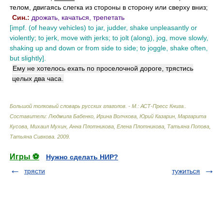
телом, двигаясь слегка из стороны в сторону или сверху вниз;
Син.:
дрожать, качаться, трепетать
[impf. (of heavy vehicles) to jar, judder, shake unpleasantly or
violently; to jerk, move with jerks; to jolt (along), jog, move slowly,
shaking up and down or from side to side; to joggle, shake often,
but slightly].
Ему не хотелось ехать по проселочной дороге, трястись
целых два часа.
Большой толковый словарь русских глаголов. - М.: АСТ-Пресс Книга.
.
Составители: Людмила Бабенко, Ирина Волчкова, Юрий Казарин, Маргарита
Кусова, Михаил Мухин, Анна Плотникова, Елена Плотникова, Татьяна Попова,
Татьяна Сивкова
.
2009
.
Игры ⚽
Нужно сделать НИР?
трясти
тужиться