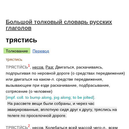
Большой толковый словарь русских
глаголов
трястись
Толкование
Перевод
трястись
1
ТРЯСТИ́СЬ
,
несов.
Разг.
Двигаться, раскачиваясь,
подпрыгивая по неровной дороге (о средствах передвижения)
или двигаться на каком-л. средстве передвижения,
вызывающем при езде раскачивание, подбрасывание,
сотрясение (о человеке)
[impf. coll. to bump along, jog along; to be jolted].
На рассвете вещи были собраны, и через час
эвакуированные, вплотную сидя друг к другу, тряслись на
телеге по проселочной дороге.
2
ТРЯСТИ́СЬ
,
несов.
Колебаться всей массой чего-л., всем