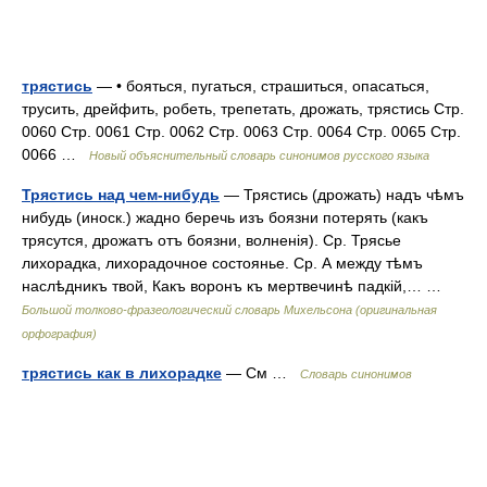
трястись
— • бояться, пугаться, страшиться, опасаться,
трусить, дрейфить, робеть, трепетать, дрожать, трястись Стр.
0060 Стр. 0061 Стр. 0062 Стр. 0063 Стр. 0064 Стр. 0065 Стр.
0066 …
Новый объяснительный словарь синонимов русского языка
Трястись над чем-нибудь
— Трястись (дрожать) надъ чѣмъ
нибудь (иноск.) жадно беречь изъ боязни потерять (какъ
трясутся, дрожатъ отъ боязни, волненія). Ср. Трясье
лихорадка, лихорадочное состоянье. Ср. А между тѣмъ
наслѣдникъ твой, Какъ воронъ къ мертвечинѣ падкій,… …
Большой толково-фразеологический словарь Михельсона (оригинальная
орфография)
трястись как в лихорадке
— См …
Словарь синонимов