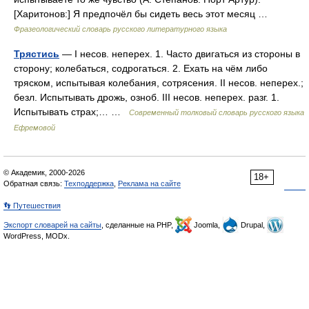
[Харитонов:] Я предпочёл бы сидеть весь этот месяц …
Фразеологический словарь русского литературного языка
Трястись
— I несов. неперех. 1. Часто двигаться из стороны в
сторону; колебаться, содрогаться. 2. Ехать на чём либо
тряском, испытывая колебания, сотрясения. II несов. неперех.;
безл. Испытывать дрожь, озноб. III несов. неперех. разг. 1.
Испытывать страх;… …
Современный толковый словарь русского языка
Ефремовой
© Академик, 2000-2026
18+
Обратная связь:
Техподдержка
,
Реклама на сайте
👣 Путешествия
Экспорт словарей на сайты
, сделанные на PHP,
Joomla,
Drupal,
WordPress, MODx.