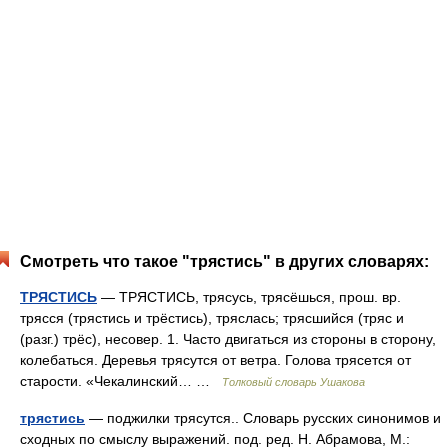
Смотреть что такое "трястись" в других словарях:
ТРЯСТИСЬ
— ТРЯСТИСЬ, трясусь, трясёшься, прош. вр.
трясся (трястись и трёстись), тряслась; трясшийся (тряс и
(разг.) трёс), несовер. 1. Часто двигаться из стороны в сторону,
колебаться. Деревья трясутся от ветра. Голова трясется от
старости. «Чекалинский… …
Толковый словарь Ушакова
трястись
— поджилки трясутся.. Словарь русских синонимов и
сходных по смыслу выражений. под. ред. Н. Абрамова, М.: