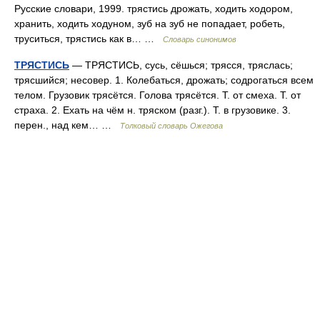
Русские словари, 1999. трястись дрожать, ходить ходором,
хранить, ходить ходуном, зуб на зуб не попадает, робеть,
труситься, трястись как в… …
Словарь синонимов
ТРЯСТИСЬ
— ТРЯСТИСЬ, сусь, сёшься; трясся, тряслась;
трясшийся; несовер. 1. Колебаться, дрожать; содрогаться всем
телом. Грузовик трясётся. Голова трясётся. Т. от смеха. Т. от
страха. 2. Ехать на чём н. тряском (разг.). Т. в грузовике. 3.
перен., над кем… …
Толковый словарь Ожегова